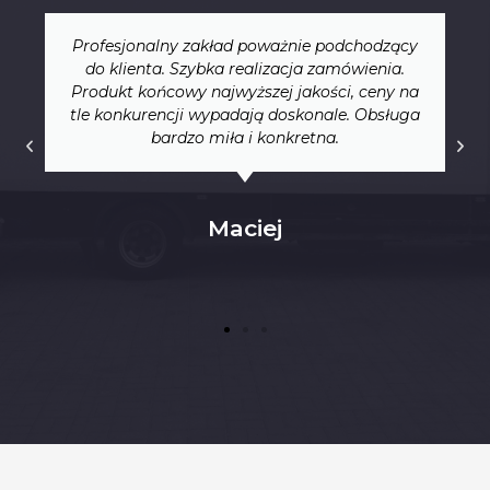
Wspaniali ludzie, fachowe podejście do
klienta. Wykonane wyroby charakteryzują się
wysoką jakością, solidna robota, wykonana
zawsze na czas. W okolicy nie ma drugiej
takiej firmy. Moim zdanem bezkonkurencyjna.
Gorąco polecam.
Andrzej