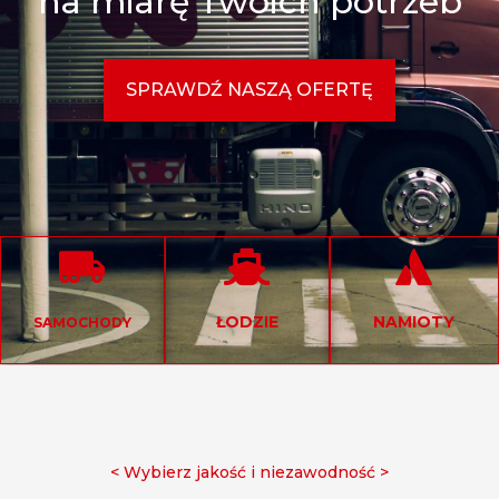
na miarę Twoich potrzeb
SPRAWDŹ NASZĄ OFERTĘ
ŁODZIE
NAMIOTY
SAMOCHODY
< Wybierz jakość i niezawodność >